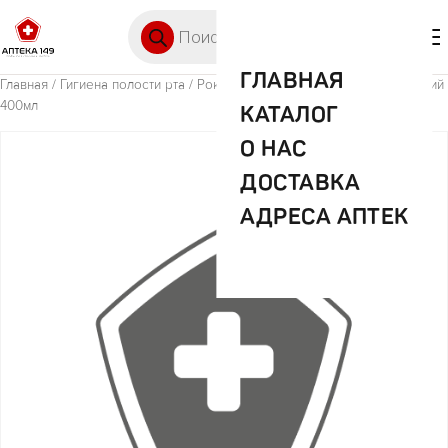
Перейти к содержимому
Поиск товаров
🛒 0
М
ГЛАВНАЯ
Главная
/
Гигиена полости рта
/ Рокс ополаскиватель активный кальций
400мл
КАТАЛОГ
О НАС
ДОСТАВКА
АДРЕСА АПТЕК