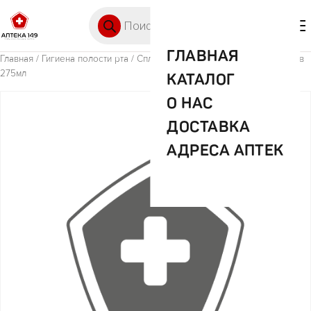
Перейти к содержимому
Поиск товаров
🛒 0
М
ГЛАВНАЯ
Главная
/
Гигиена полости рта
/ Сплат ополаскиватель сила минералов
275мл
КАТАЛОГ
О НАС
ДОСТАВКА
АДРЕСА АПТЕК