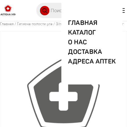
Перейти к содержимому
Поиск товаров
🛒 0
М
ГЛАВНАЯ
Главная
/
Гигиена полости рта
/ З/п Пародонтол тройное действие 63г
КАТАЛОГ
О НАС
ДОСТАВКА
АДРЕСА АПТЕК