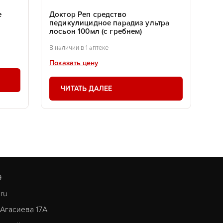
е
Доктор Реп средство
педикулицидное парадиз ультра
лосьон 100мл (с гребнем)
В наличии в 1 аптеке
Показать цену
ЧИТАТЬ ДАЛЕЕ
9
.ru
. Агасиева 17А