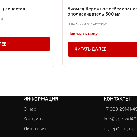
/щ сенсетив
Биомед бережное отбеливани
ополаскиватель 500 мл
еке
В наличии в 2 аптеках
Показать цену
ЛЕЕ
ЧИТАТЬ ДАЛЕЕ
ИНФОРМАЦИЯ
КОНТАКТЫ
О нас
+7 988 291-11-4
Контакты
info@apteka149
Лицензия
г. Дербент, пр