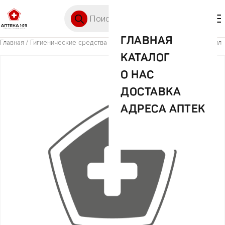
Перейти к содержимому
Поиск товаров
🛒 0
М
ГЛАВНАЯ
Главная
/
Гигиенические средства
/ Альбадент Бальзам с мумие 400мл
КАТАЛОГ
О НАС
ДОСТАВКА
АДРЕСА АПТЕК