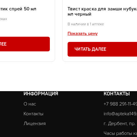
птик спрей 50 мл
Твист краска для замши нубук
мл черный
еках
В наличии в 1 аптеке
Показать цену
ЛЕЕ
ЧИТАТЬ ДАЛЕЕ
ИНФОРМАЦИЯ
КОНТАКТЫ
О нас
+7 988 291-11-4
Контакты
info@apteka149
Лицензия
г. Дербент, пр
Часы работы к