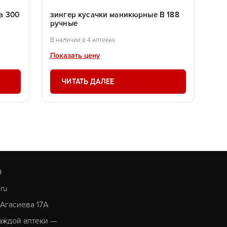
а 300
зингер кусачки маникюрные В 188
ручные
В наличии в 4 аптеках
Показать цену
ЧИТАТЬ ДАЛЕЕ
9
.ru
. Агасиева 17А
аждой аптеки —