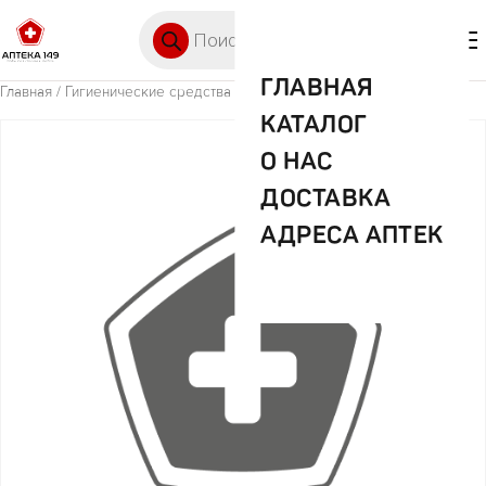
Перейти к содержимому
Поиск товаров
🛒 0
М
ГЛАВНАЯ
Главная
/
Гигиенические средства
/ Диски ватные Коттон Педс №50
КАТАЛОГ
О НАС
ДОСТАВКА
АДРЕСА АПТЕК