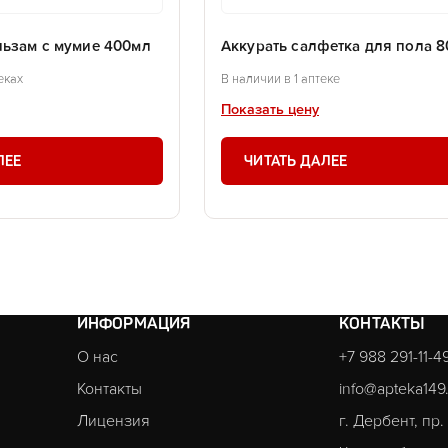
льзам с мумие 400мл
Аккурать салфетка для пола 8
еках
В наличии в 1 аптеке
Показать цену
ЛЕЕ
ЧИТАТЬ ДАЛЕЕ
ИНФОРМАЦИЯ
КОНТАКТЫ
О нас
+7 988 291-11-4
Контакты
info@apteka149
Лицензия
г. Дербент, пр