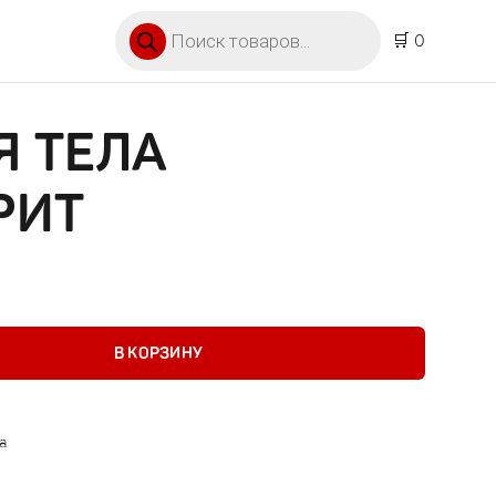
Поиск товаров
🛒 0
Я ТЕЛА
РИТ
ла Акваспирит
В КОРЗИНУ
а