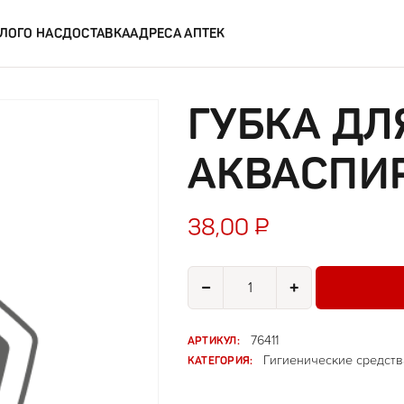
ЛОГ
О НАС
ДОСТАВКА
АДРЕСА АПТЕК
ГУБКА ДЛ
АКВАСПИ
38,00
₽
Количество товара Губка для те
−
+
АРТИКУЛ:
76411
КАТЕГОРИЯ:
Гигиенические средств