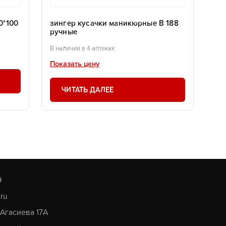
0*100
зингер кусачки маникюрные В 188
ручные
В наличии в 4 аптеках
Показать цену
ЧИТАТЬ ДАЛЕЕ
9
.ru
. Агасиева 17А