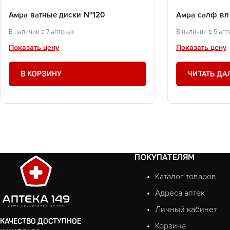
Амра ватные диски №120
Амра салф вл
В наличии в 7 аптеках
В наличии в 5 апт
Показать цену
Показать цену
В КОРЗИНУ
ЧИТАТЬ ДА
ПОКУПАТЕЛЯМ
Каталог товаров
Адреса аптек
Личный кабинет
КАЧЕСТВО ДОСТУПНОЕ
Корзина