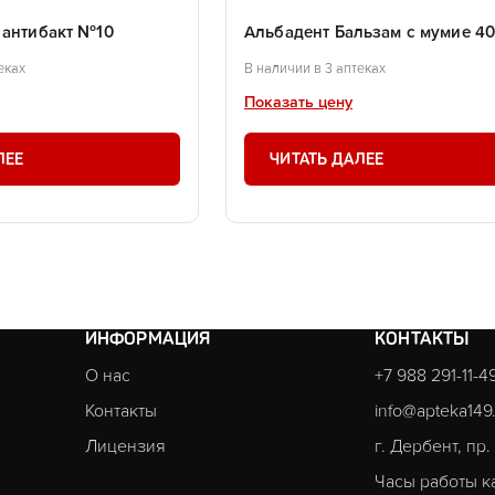
 антибакт №10
Альбадент Бальзам с мумие 4
еках
В наличии в 3 аптеках
Показать цену
ЛЕЕ
ЧИТАТЬ ДАЛЕЕ
ИНФОРМАЦИЯ
КОНТАКТЫ
О нас
+7 988 291-11-4
Контакты
info@apteka149
Лицензия
г. Дербент, пр
Часы работы к