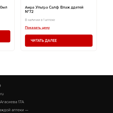
00мл
Амра Ультра Салф Влаж ддетей
№72
В наличии в 1 аптеке
Показать цену
ЧИТАТЬ ДАЛЕЕ
9
.ru
. Агасиева 17А
аждой аптеки —