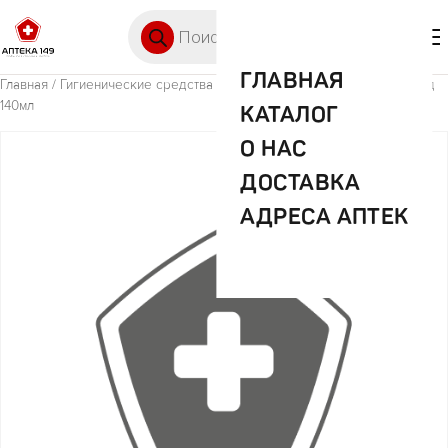
Перейти к содержимому
Поиск товаров
🛒 0
М
ГЛАВНАЯ
Главная
/
Гигиенические средства
/ Олд Спайс дезод.аэр.кракенгард
140мл
КАТАЛОГ
О НАС
ДОСТАВКА
АДРЕСА АПТЕК