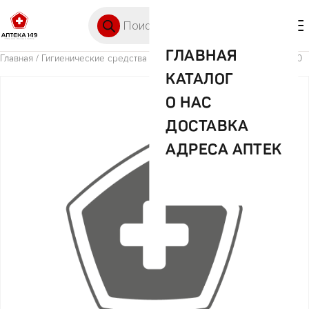
Перейти к содержимому
Поиск товаров
🛒 0
М
ГЛАВНАЯ
Главная
/
Гигиенические средства
/ Орцепол BM 500 мг.+ 500 мг. №10
КАТАЛОГ
О НАС
ДОСТАВКА
АДРЕСА АПТЕК