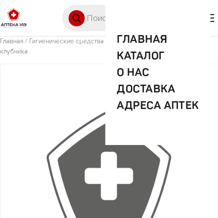
Перейти к содержимому
Поиск товаров
🛒 0
М
ГЛАВНАЯ
Главная
/
Гигиенические средства
/ Папиа бумага туал 3сл 4 рулона
клубника
КАТАЛОГ
О НАС
ДОСТАВКА
АДРЕСА АПТЕК