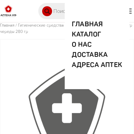
Перейти к содержимому
Поиск товаров
🛒 0
М
ГЛАВНАЯ
Главная
/
Гигиенические средства
/ Весна дет жидк крем-мыло с экстр
череды 280 гр
КАТАЛОГ
О НАС
ДОСТАВКА
АДРЕСА АПТЕК