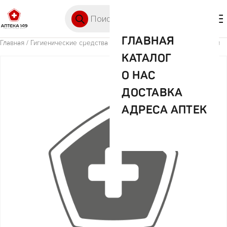
Перейти к содержимому
Поиск товаров
🛒 0
М
ГЛАВНАЯ
Главная
/
Гигиенические средства
/ З/гель Рокс сенситив минер 45мл
КАТАЛОГ
О НАС
ДОСТАВКА
АДРЕСА АПТЕК