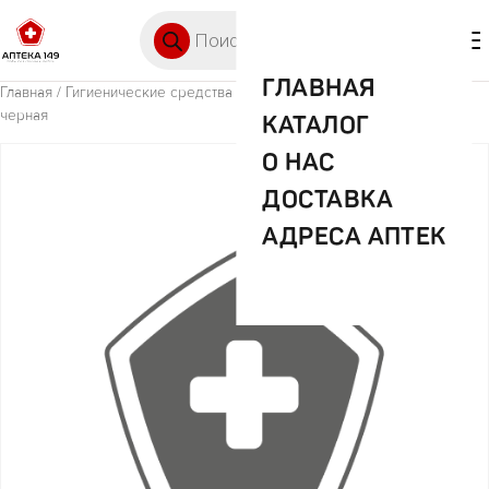
Перейти к содержимому
Поиск товаров
🛒 0
М
ГЛАВНАЯ
Главная
/
Гигиенические средства
/ Зингер Терка педикюр RВ-07
черная
КАТАЛОГ
О НАС
ДОСТАВКА
АДРЕСА АПТЕК