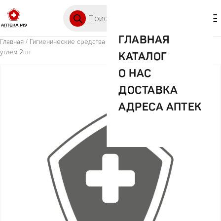
Перейти к содержимому
Поиск товаров
🛒 0
М
ГЛАВНАЯ
Главная
/
Гигиенические средства
/ З/щ Биомед медиум с древес
углем 2шт
КАТАЛОГ
О НАС
ДОСТАВКА
АДРЕСА АПТЕК