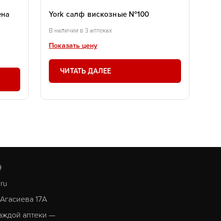
ена
York салф вискозные №100
В наличии в 3 аптеках
Показать цену
ЧИТАТЬ ДАЛЕЕ
9
.ru
. Агасиева 17А
аждой аптеки —