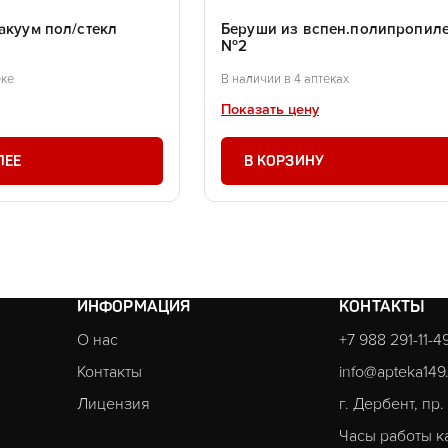
акуум пол/стекл
Беруши из вспен.полипропил
№2
еке
В наличии в 4 аптеках
Показать цену
ЛЕЕ
В КОРЗИНУ
ИНФОРМАЦИЯ
КОНТАКТЫ
О нас
+7 988 291-11-4
Контакты
info@apteka149
Лицензия
г. Дербент, пр
Часы работы к