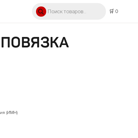
Поиск товаров
🛒 0
 ПОВЯЗКА
ия (ИМН)