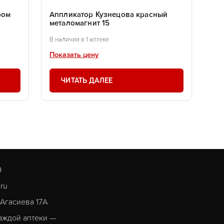
ром
Аппликатор Кузнецова красный
металомагнит 15
В наличии в 1 аптеке
Показать цену
ЧИТАТЬ ДАЛЕЕ
9
.ru
. Агасиева 17А
аждой аптеки —