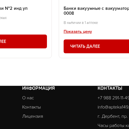
ви №2 инд уп
Банки вакуумные с вакуумато
0008
еках
В наличии в 1 аптеке
Показать цену
ЛЕЕ
ЧИТАТЬ ДАЛЕЕ
ИНФОРМАЦИЯ
КОНТАКТЫ
О нас
+7 988 291-11-4
Контакты
info@apteka149
Лицензия
г. Дербент, пр
Часы работы к