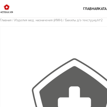
Перейти к содержимому
ГЛАВНАЯ
КАТА
Главная
/
Изделия мед. назначения (ИМН)
/ Бахилы д/э текстурир№2