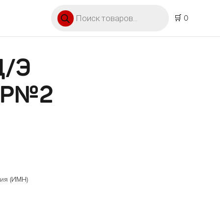
Поиск товаров
🛒 0
Д/Э
ИР№2
ия (ИМН)