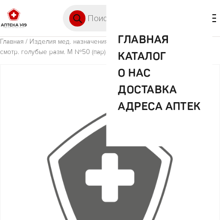
Перейти к содержимому
Поиск товаров
🛒 0
М
ГЛАВНАЯ
Главная
/
Изделия мед. назначения (ИМН)
/ Перчатки нитриловые
смотр. голубые разм. M №50 (пар) Pulin
КАТАЛОГ
О НАС
ДОСТАВКА
АДРЕСА АПТЕК