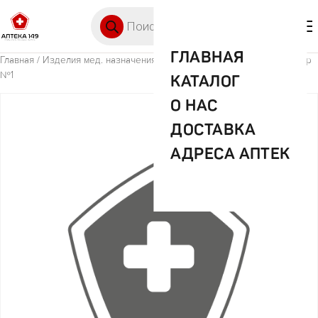
Перейти к содержимому
Поиск товаров
🛒 0
М
ГЛАВНАЯ
Главная
/
Изделия мед. назначения (ИМН)
/ Шприц однораз.50мл стер
№1
КАТАЛОГ
О НАС
ДОСТАВКА
АДРЕСА АПТЕК