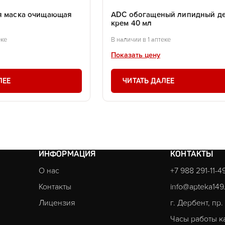
я маска очищающая
ADC обогащеный липидный д
крем 40 мл
еке
В наличии в 1 аптеке
Показать цену
ЛЕЕ
ЧИТАТЬ ДАЛЕЕ
ИНФОРМАЦИЯ
КОНТАКТЫ
О нас
+7 988 291-11-4
Контакты
info@apteka149
Лицензия
г. Дербент, пр
Часы работы к