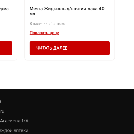
ерма
Мечта Жидкость д/снятия лака 40
мл
В наличии в 1 аптеке
Показать цену
ЧИТАТЬ ДАЛЕЕ
9
.ru
. Агасиева 17А
аждой аптеки —