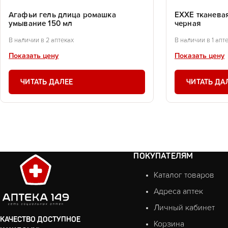
Агафьи гель длица ромашка
EXXE тканева
умывание 150 мл
черная
В наличии в 2 аптеках
В наличии в 1 апт
Показать цену
Показать цену
ЧИТАТЬ ДАЛЕЕ
ЧИТАТЬ ДА
ПОКУПАТЕЛЯМ
Каталог товаров
Адреса аптек
Личный кабинет
КАЧЕСТВО ДОСТУПНОЕ
Корзина