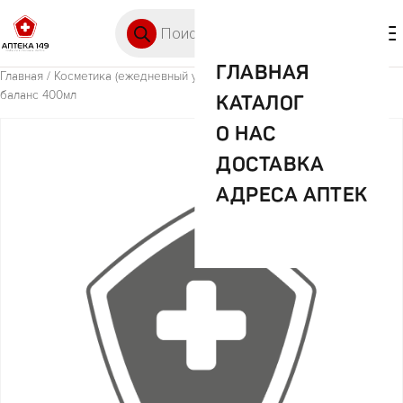
Перейти к содержимому
Поиск товаров
🛒 0
М
ГЛАВНАЯ
Главная
/
Косметика (ежедневный уход)
/ Элсев бальзам гиалурон
баланс 400мл
КАТАЛОГ
О НАС
ДОСТАВКА
АДРЕСА АПТЕК