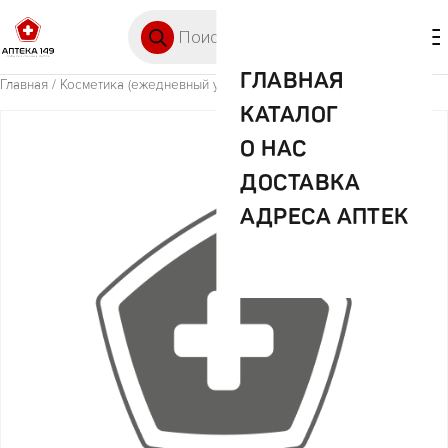
Перейти к содержимому
Поиск товаров
🛒 0
М
ГЛАВНАЯ
Главная
/
Косметика (ежедневный уход)
/ EXXE маска ультра детокс
КАТАЛОГ
О НАС
ДОСТАВКА
АДРЕСА АПТЕК