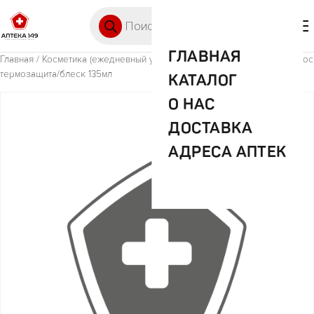
Перейти к содержимому
Поиск товаров
🛒 0
М
ГЛАВНАЯ
Главная
/
Косметика (ежедневный уход)
/ Флоресан спрей-уход д/волос
термозащита/блеск 135мл
КАТАЛОГ
О НАС
ДОСТАВКА
АДРЕСА АПТЕК