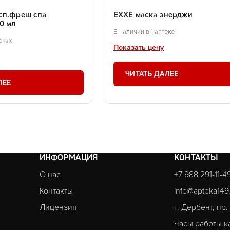
сп.фреш спа
EXXE маска энерджи
0 мл
В наличии в 1 аптеке
еках
Показать цену
ЧИТАТЬ ДАЛЕЕ
ЛЕЕ
ИНФОРМАЦИЯ
КОНТАКТЫ
О нас
+7 988 291-11-4
Контакты
info@apteka149
Лицензия
г. Дербент, пр
Часы работы к