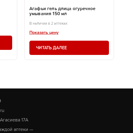
Агафьи гель длица огуречное
умывания 150 мл
В наличии в 2 аптеках
Показать цену
ЧИТАТЬ ДАЛЕЕ
9
.ru
. Агасиева 17А
аждой аптеки —