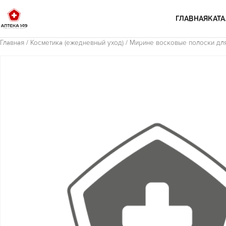
Перейти к содержимому
ГЛАВНАЯ
КАТА
Главная
/
Косметика (ежедневный уход)
/ Мирине восковые полоски для