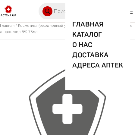
Перейти к содержимому
Поиск товаров
🛒 0
М
ГЛАВНАЯ
Главная
/
Косметика (ежедневный уход)
/ Пан Молочко универсальное
д-пантенол 5% 75мл
КАТАЛОГ
О НАС
ДОСТАВКА
АДРЕСА АПТЕК