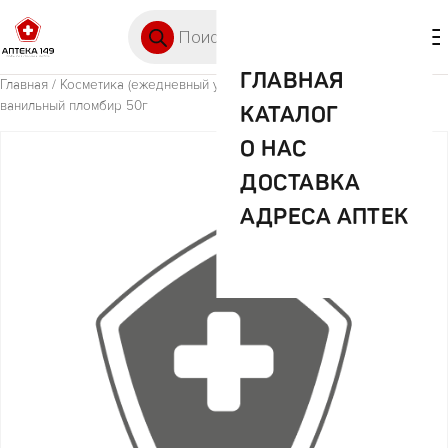
Перейти к содержимому
Поиск товаров
🛒 0
М
ГЛАВНАЯ
Главная
/
Косметика (ежедневный уход)
/ Синергетик з/п 3-6 лет
ванильный пломбир 50г
КАТАЛОГ
О НАС
ДОСТАВКА
АДРЕСА АПТЕК