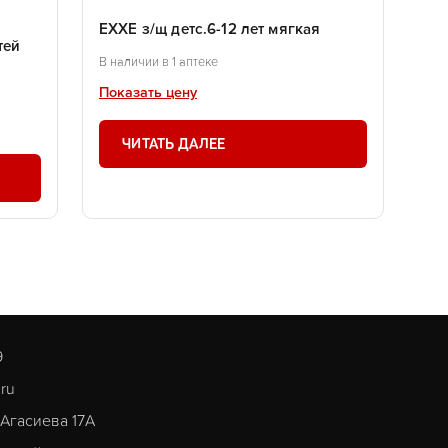
я
EXXE з/щ детс.6-12 лет мягкая
тей
В наличии в 1 аптеке
Показать цену
ЧИТАТЬ ДАЛЕЕ
9
.ru
. Агасиева 17А