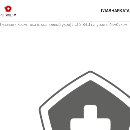
Перейти к содержимому
ГЛАВНАЯ
КАТА
Главная
/
Косметика (ежедневный уход)
/ UFS З/Щ натурал с бамбуком