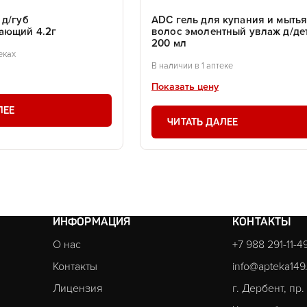
 д/губ
ADC гель для купания и мыть
ающий 4.2г
волос эмолентный увлаж д/де
200 мл
еках
В наличии в 1 аптеке
Показать цену
ЛЕЕ
ЧИТАТЬ ДАЛЕЕ
ИНФОРМАЦИЯ
КОНТАКТЫ
О нас
+7 988 291-11-4
Контакты
info@apteka149
Лицензия
г. Дербент, пр