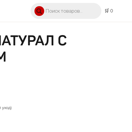
Поиск товаров
🛒 0
НАТУРАЛ С
М
 уход)