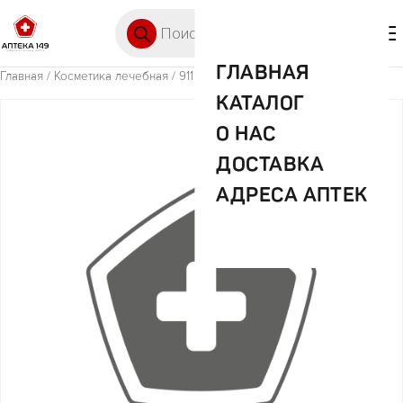
Перейти к содержимому
Поиск товаров
🛒 0
М
ГЛАВНАЯ
Главная
/
Косметика лечебная
/ 911 Окопник растирка д/тела 150мл
КАТАЛОГ
О НАС
ДОСТАВКА
АДРЕСА АПТЕК