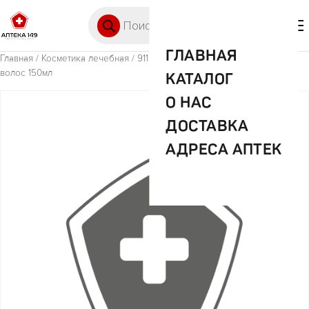
Перейти к содержимому
Поиск товаров
🛒 0
М
ГЛАВНАЯ
Главная
/
Косметика лечебная
/ 911 Шампунь Луковый п/выпадения
волос 150мл
КАТАЛОГ
О НАС
ДОСТАВКА
АДРЕСА АПТЕК