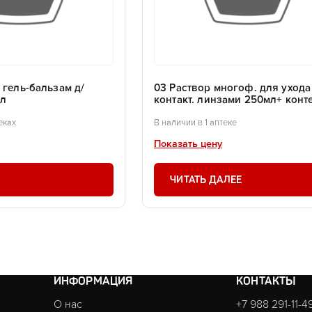
 гель-бальзам д/
03 Раствор многоф. для ухода
мл
контакт. линзами 250мл+ конт
еках
В наличии в 1 аптеке
Показать цену
ЧИТАТЬ ДАЛЕЕ
ИНФОРМАЦИЯ
КОНТАКТЫ
О нас
+7 988 291-11-4