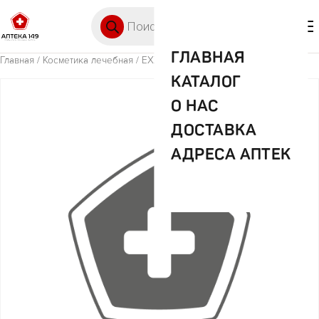
Перейти к содержимому
Поиск товаров
🛒 0
М
ГЛАВНАЯ
Главная
/
Косметика лечебная
/ EXXE Мен дезод.аэр.бриз 200мл
КАТАЛОГ
О НАС
ДОСТАВКА
АДРЕСА АПТЕК