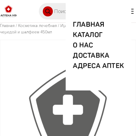
Перейти к содержимому
Поиск товаров
🛒 0
М
ГЛАВНАЯ
Главная
/
Косметика лечебная
/ Ирис шампунь и гель д/душа с
чередой и шалфеем 450мл
КАТАЛОГ
О НАС
ДОСТАВКА
АДРЕСА АПТЕК