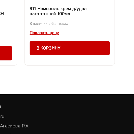
911 Намозоль крем д/удал
CH
натоптышей 100мл
В наличии в 6 аптеках
Показать цену
В КОРЗИНУ
9
.ru
. Агасиева 17А