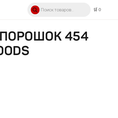
Поиск товаров
🛒 0
 ПОРОШОК 454
FOODS