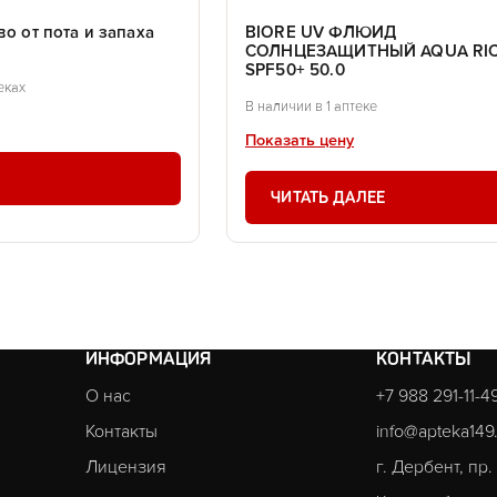
во от пота и запаха
BIORE UV ФЛЮИД
СОЛНЦЕЗАЩИТНЫЙ AQUA RI
SPF50+ 50.0
еках
В наличии в 1 аптеке
Показать цену
ЧИТАТЬ ДАЛЕЕ
ИНФОРМАЦИЯ
КОНТАКТЫ
О нас
+7 988 291-11-4
Контакты
info@apteka149
Лицензия
г. Дербент, пр