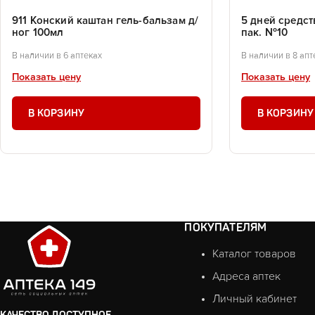
911 Конский каштан гель-бальзам д/
5 дней средст
ног 100мл
пак. №10
В наличии в 6 аптеках
В наличии в 8 апт
Показать цену
Показать цену
В КОРЗИНУ
В КОРЗИНУ
ПОКУПАТЕЛЯМ
Каталог товаров
Адреса аптек
Личный кабинет
КАЧЕСТВО ДОСТУПНОЕ