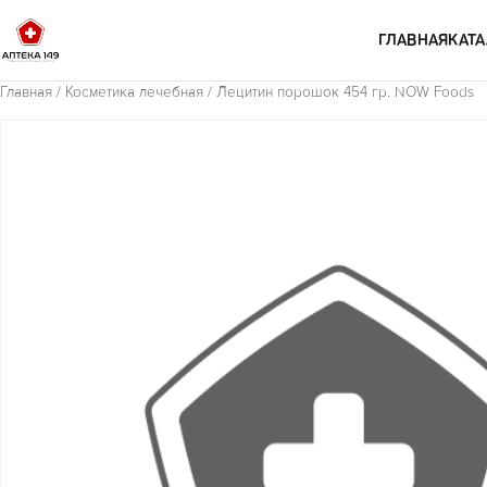
Перейти к содержимому
ГЛАВНАЯ
КАТА
Главная
/
Косметика лечебная
/ Лецитин порошок 454 гр. NOW Foods