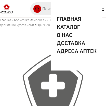
Перейти к содержимому
Поиск товаров
🛒 0
М
ГЛАВНАЯ
Главная
/
Косметика лечебная
/ ЛюксДепил восковые полоски д/
депиляции чувств.кожи лица №20
КАТАЛОГ
О НАС
ДОСТАВКА
АДРЕСА АПТЕК