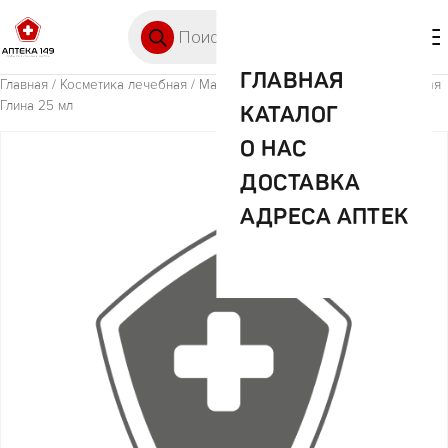
Перейти к содержимому
Поиск товаров
🛒 0
М
ГЛАВНАЯ
Главная
/
Косметика лечебная
/ Маска тканевая HP Черная камчатская
Глина 25 мл
КАТАЛОГ
О НАС
ДОСТАВКА
АДРЕСА АПТЕК