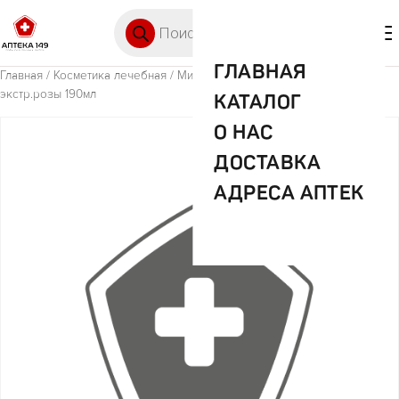
Перейти к содержимому
Поиск товаров
🛒 0
М
ГЛАВНАЯ
Главная
/
Косметика лечебная
/ Мисс органик мицел.био-вода
экстр.розы 190мл
КАТАЛОГ
О НАС
ДОСТАВКА
АДРЕСА АПТЕК