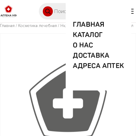
Перейти к содержимому
Поиск товаров
🛒 0
М
ГЛАВНАЯ
Главная
/
Косметика лечебная
/ Нюда средство педикулицидное 50мл
КАТАЛОГ
О НАС
ДОСТАВКА
АДРЕСА АПТЕК