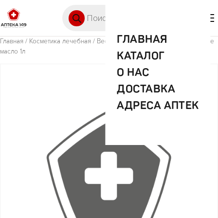
Перейти к содержимому
Поиск товаров
🛒 0
М
ГЛАВНАЯ
Главная
/
Косметика лечебная
/ Веста жидкое мыло хлопок/оливковое
масло 1л
КАТАЛОГ
О НАС
ДОСТАВКА
АДРЕСА АПТЕК