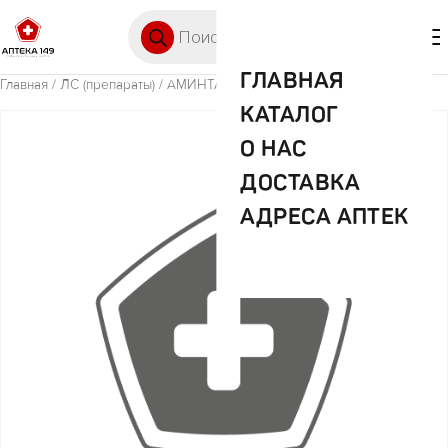
Перейти к содержимому
Поиск товаров
🛒 0
М
ГЛАВНАЯ
Главная
/
ЛС (препараты)
/ АМИНТАКС №10 СУПП. ВАГ.
КАТАЛОГ
О НАС
ДОСТАВКА
АДРЕСА АПТЕК