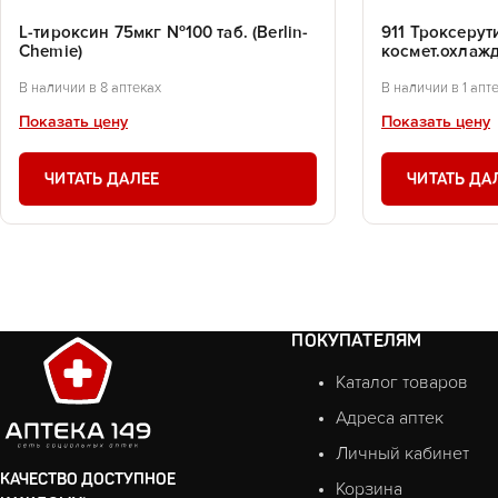
L-тироксин 75мкг №100 таб. (Berlin-
911 Троксерут
Chemie)
космет.охлажд
В наличии в 8 аптеках
В наличии в 1 апт
Показать цену
Показать цену
ЧИТАТЬ ДАЛЕЕ
ЧИТАТЬ ДА
ПОКУПАТЕЛЯМ
Каталог товаров
Адреса аптек
Личный кабинет
КАЧЕСТВО ДОСТУПНОЕ
Корзина