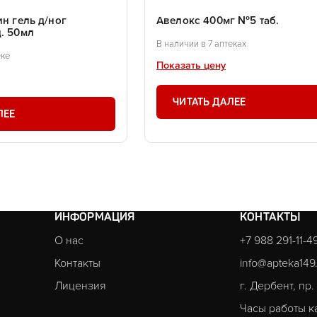
ин гель д/ног
Авелокс 400мг №5 таб.
. 50мл
В наличии в 7 аптеках
еке
Показать цену
ЧИТАТЬ ДАЛЕЕ
ЛЕЕ
ИНФОРМАЦИЯ
КОНТАКТЫ
О нас
+7 988 291-11-4
Контакты
info@apteka149
Лицензия
г. Дербент, пр
Часы работы к