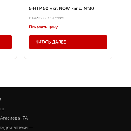
5-HTP 50 мкг. NOW капс. №30
В наличии в 1 аптеке
Показать цену
ЧИТАТЬ ДАЛЕЕ
9
.ru
. Агасиева 17А
аждой аптеки —