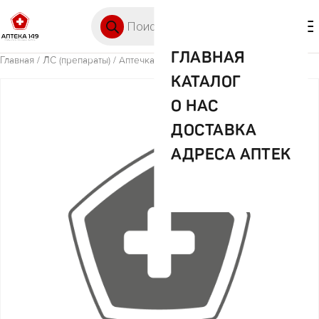
Перейти к содержимому
Поиск товаров
🛒 0
М
ГЛАВНАЯ
Главная
/
ЛС (препараты)
/ Аптечка Мамы и Малыша Аполло Фэст
КАТАЛОГ
О НАС
ДОСТАВКА
АДРЕСА АПТЕК