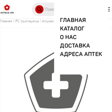
Перейти к содержимому
Поиск товаров
🛒 0
М
ГЛАВНАЯ
Главная
/
ЛС (препараты)
/ Аторвастатин 10мг №30 таб
КАТАЛОГ
О НАС
ДОСТАВКА
АДРЕСА АПТЕК