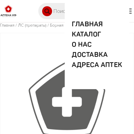
Перейти к содержимому
Поиск товаров
🛒 0
М
ГЛАВНАЯ
Главная
/
ЛС (препараты)
/ Борная кислота 20г пор.
КАТАЛОГ
О НАС
ДОСТАВКА
АДРЕСА АПТЕК