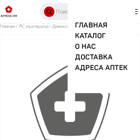
Перейти к содержимому
Поиск товаров
🛒 0
М
ГЛАВНАЯ
Главная
/
ЛС (препараты)
/ Димексид 100мл
КАТАЛОГ
О НАС
ДОСТАВКА
АДРЕСА АПТЕК