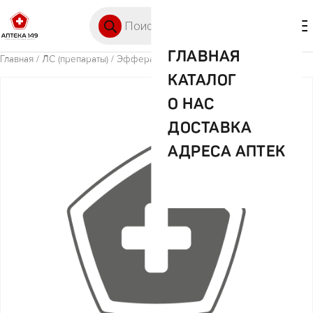
Перейти к содержимому
Поиск товаров
🛒 0
М
ГЛАВНАЯ
Главная
/
ЛС (препараты)
/ Эффералган 500мг №16 таб. шип.
КАТАЛОГ
О НАС
ДОСТАВКА
АДРЕСА АПТЕК