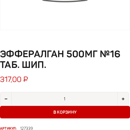
ЭФФЕРАЛГАН 500МГ №16
ТАБ. ШИП.
317,00
₽
Количество товара Эффералган 500мг №16 таб. шип.
−
+
В КОРЗИНУ
АРТИКУЛ:
127339