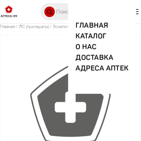
Перейти к содержимому
Поиск товаров
🛒 0
М
ГЛАВНАЯ
Главная
/
ЛС (препараты)
/ Эскапел 1,5мг №1 таб
КАТАЛОГ
О НАС
ДОСТАВКА
АДРЕСА АПТЕК