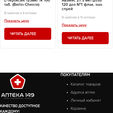
L-тироксин 125мкг №100
Авамис 27.5 мкг/доза
таб. (Berlin-Chemie)
120 доз №1 флак. наз.
спрей
В наличии в 8 аптеках
В наличии в 10 аптеках
Показать цену
Показать цену
ЧИТАТЬ ДАЛЕЕ
ЧИТАТЬ ДАЛЕЕ
ПОКУПАТЕЛЯМ
Каталог товаров
Адреса аптек
Личный кабинет
КАЧЕСТВО ДОСТУПНОЕ
Корзина
КАЖДОМУ!