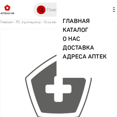
Перейти к содержимому
Поиск товаров
🛒 0
М
ГЛАВНАЯ
Главная
/
ЛС (препараты)
/ Эскузан 20мл капли
КАТАЛОГ
О НАС
ДОСТАВКА
АДРЕСА АПТЕК