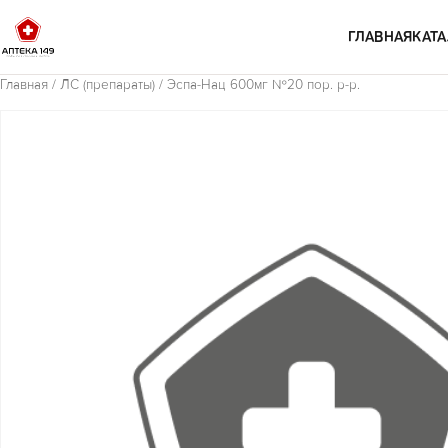
Перейти к содержимому
ГЛАВНАЯ
КАТА
Главная
/
ЛС (препараты)
/ Эспа-Нац 600мг №20 пор. р-р.