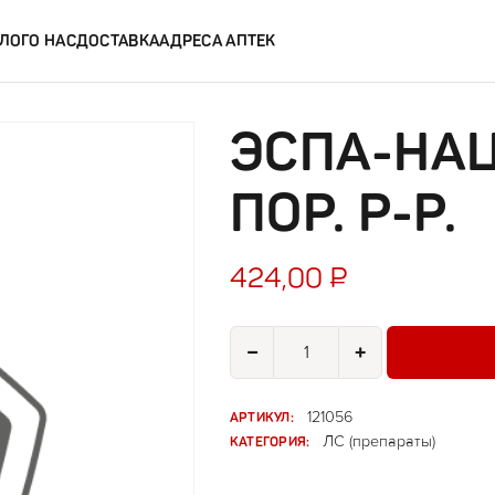
ЛОГ
О НАС
ДОСТАВКА
АДРЕСА АПТЕК
ЭСПА-НАЦ
ПОР. Р-Р.
424,00
₽
Количество товара Эспа-Нац 600
−
+
АРТИКУЛ:
121056
КАТЕГОРИЯ:
ЛС (препараты)