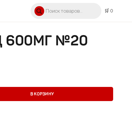
Поиск товаров
🛒 0
 600МГ №20
мг №20 пор. р-р.
В КОРЗИНУ