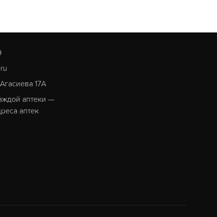
9
.ru
. Агасиева 17А
аждой аптеки —
реса аптек