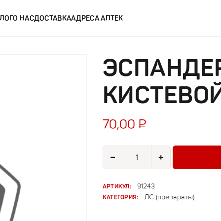
ЛОГ
О НАС
ДОСТАВКА
АДРЕСА АПТЕК
ЭСПАНДЕ
КИСТЕВО
70,00
₽
Количество товара Эспандер де
−
+
АРТИКУЛ:
91243
КАТЕГОРИЯ:
ЛС (препараты)